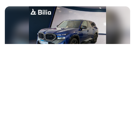
BMW XM
89.990€
Automatique
55.261 km