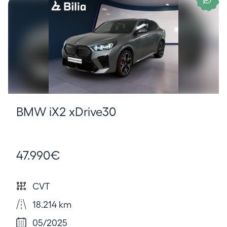
BMW iX2 xDrive30
47.990€
CVT
18.214 km
05/2025