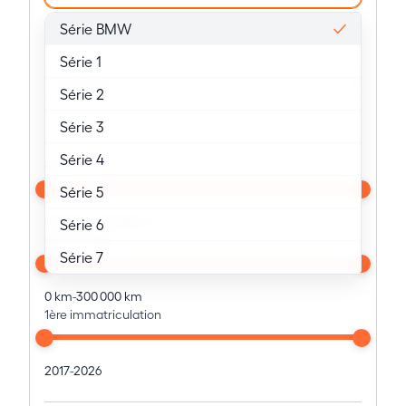
Série BMW
Série 1
Série 2
Série 3
Série 4
Prix
Série 5
10 000 €
-
136 000 €
Série 6
Kilométrage
Série 7
Série 8
0 km
-
300 000 km
1ère immatriculation
Série i
Série X
2017
-
2026
Série M