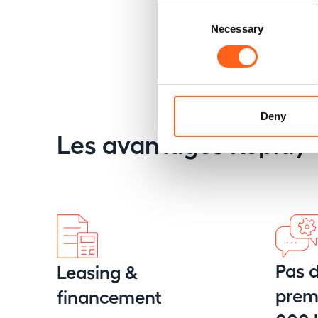
Consent
Necessary
Selection
Deny
Les avantages Replay
Pas d
Leasing &
premi
financement