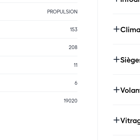
PROPULSION
Clima
153
208
Siège
11
6
Volan
19020
Vitra