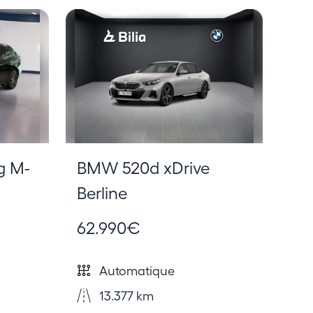
g M-
BMW 520d xDrive
Berline
62.990€
Automatique
13.377 km