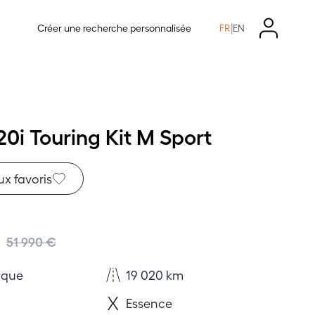
|
Créer une recherche personnalisée
FR
EN
i Touring Kit M Sport
ux favoris
€
51 990 €
ique
19 020 km
Essence