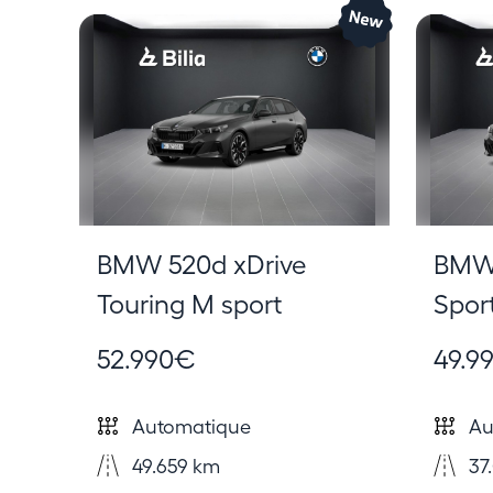
BMW 520d xDrive
BMW 
Touring M sport
Spor
52.990€
49.9
Automatique
Au
49.659 km
37.