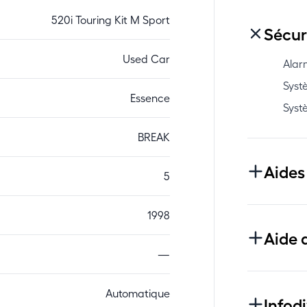
520i Touring Kit M Sport
Sécur
Used Car
Alar
Syst
Essence
Syst
BREAK
Aides
5
1998
Aide 
—
Automatique
Infod