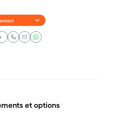
contact
r
ements et options