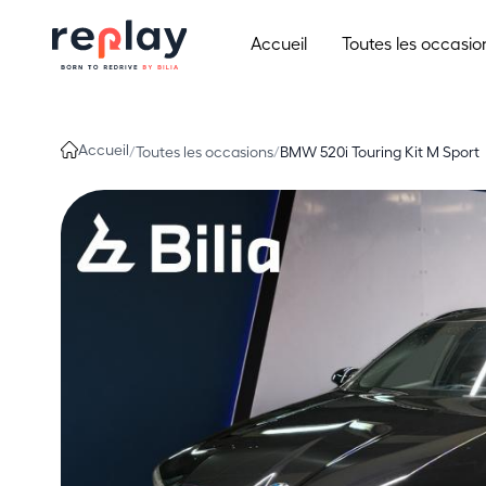
Aller au contenu
Accueil
Toutes les occasio
Accueil
/
Toutes les occasions
/
BMW 520i Touring Kit M Sport