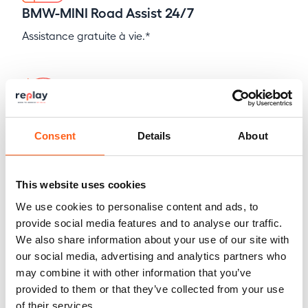
BMW-MINI Road Assist 24/7
Assistance gratuite à vie.*
Historique de maintenance contrôlé
Consent
Details
About
This website uses cookies
We use cookies to personalise content and ads, to
Offre de reprise garantie
provide social media features and to analyse our traffic.
We also share information about your use of our site with
our social media, advertising and analytics partners who
may combine it with other information that you’ve
provided to them or that they’ve collected from your use
Kilométrage certifié
of their services.