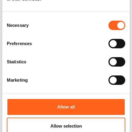
Consent
Necessary
Selection
Contrôle technique & optique à 360°
Preferences
Statistics
Jusqu’à 48 mois de garantie*
Marketing
Véhicules
Voir toutes les
similaires
recommandations
Allow all
Allow selection