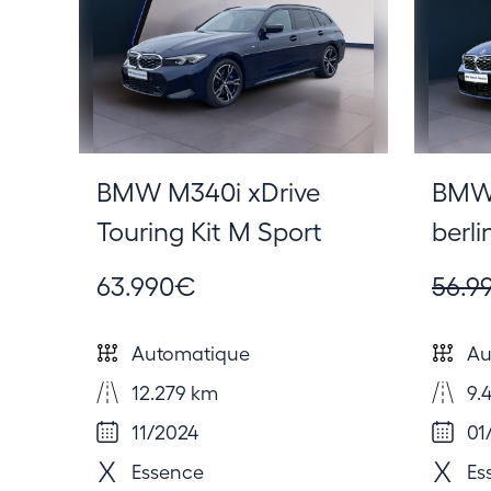
BMW M340i xDrive
BMW 
Touring Kit M Sport
berli
63.990€
56.9
Automatique
Au
12.279 km
9.
11/2024
01
Essence
Es