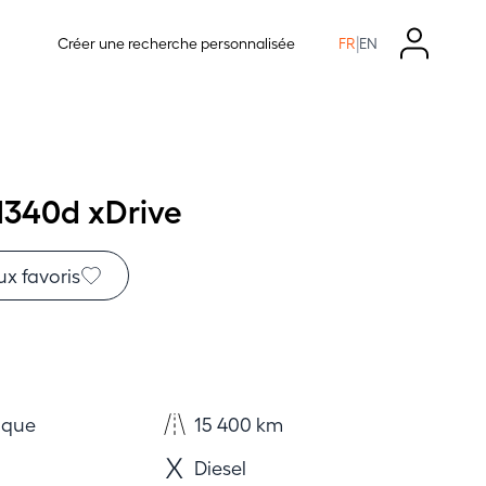
|
Créer une recherche personnalisée
FR
EN
40d xDrive
ux favoris
ique
15 400 km
Diesel