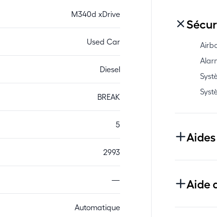
M340d xDrive
Sécur
Used Car
Airb
Alar
Diesel
Syst
Syst
BREAK
5
Aides
2993
—
Aide 
Automatique