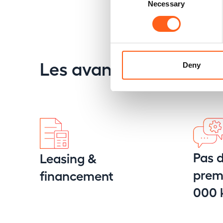
Necessary
Selection
Les avantages Replay
Deny
Pas d
Leasing &
premi
financement
000