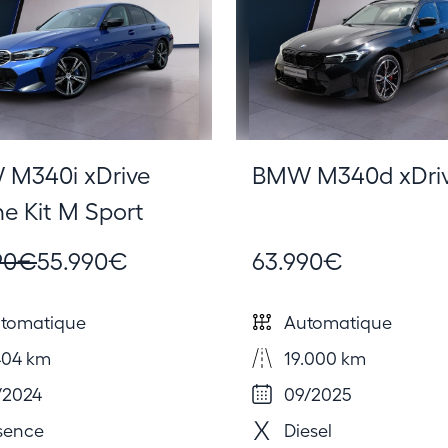
M340i xDrive
BMW M340d xDri
ne Kit M Sport
90€
55.990€
63.990€
tomatique
Automatique
404 km
19.000 km
/2024
09/2025
sence
Diesel