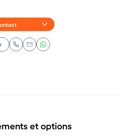
contact
r
ements et options