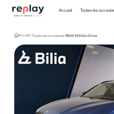
Aller au contenu
Accueil
Toutes les occasio
Accueil
/
Toutes les occasions
/
BMW M340d xDrive