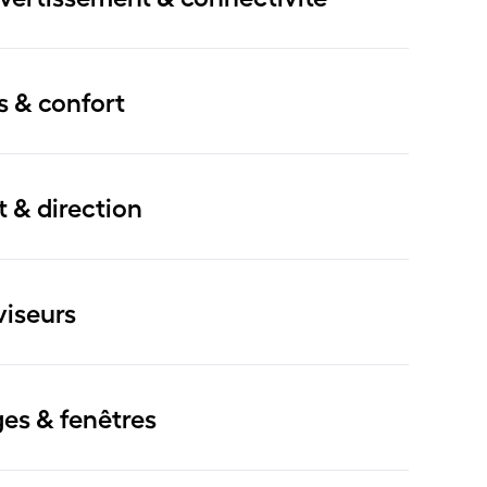
s & confort
t & direction
viseurs
ges & fenêtres