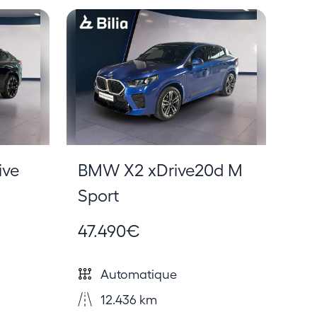
ive
BMW X2 xDrive20d M
Sport
47.490€
Automatique
12.436 km