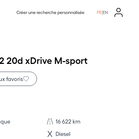
|
Créer une recherche personnalisée
FR
EN
 20d xDrive M-sport
ux favoris
ique
16 622 km
Diesel