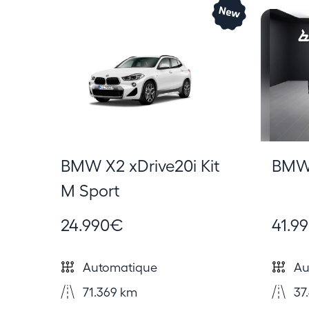
BMW X2 xDrive20i Kit
BMW 
M Sport
24.990€
41.9
Automatique
Au
71.369 km
37.