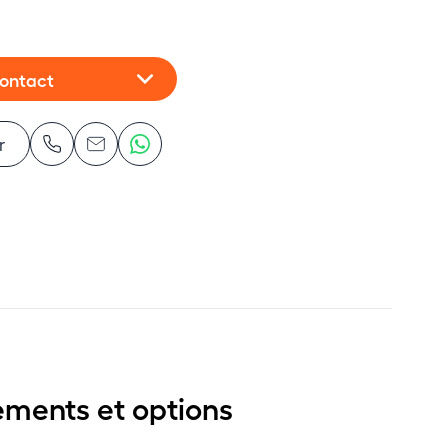
contact
r
ements et options