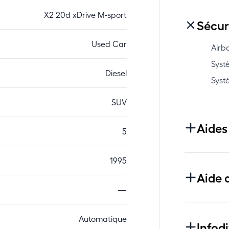
X2 20d xDrive M-sport
Sécur
Used Car
Airb
Syst
Diesel
Syst
SUV
Aides
5
1995
Aide 
—
Automatique
Infod