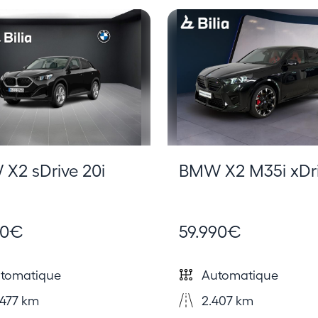
X2 sDrive 20i
BMW X2 M35i xDr
90€
59.990€
tomatique
Automatique
477 km
2.407 km