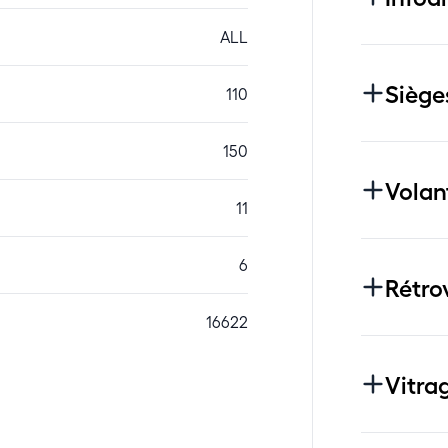
ALL
Siège
110
150
Volan
11
6
Rétro
16622
Vitra