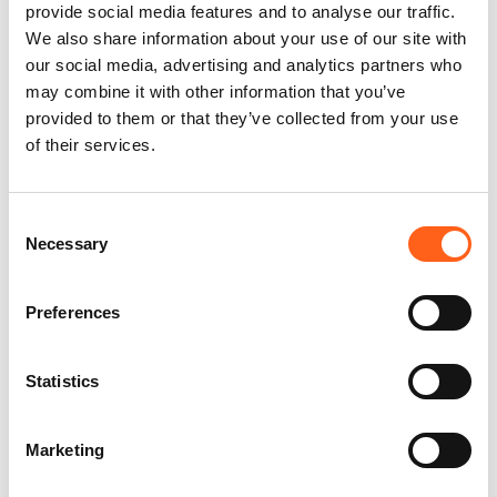
Historique de maintenance contrôlé
provide social media features and to analyse our traffic.
We also share information about your use of our site with
our social media, advertising and analytics partners who
may combine it with other information that you’ve
provided to them or that they’ve collected from your use
of their services.
Offre de reprise garantie
Consent
Necessary
Selection
Kilométrage certifié
Preferences
Statistics
Contrôle technique & optique à 360°
Marketing