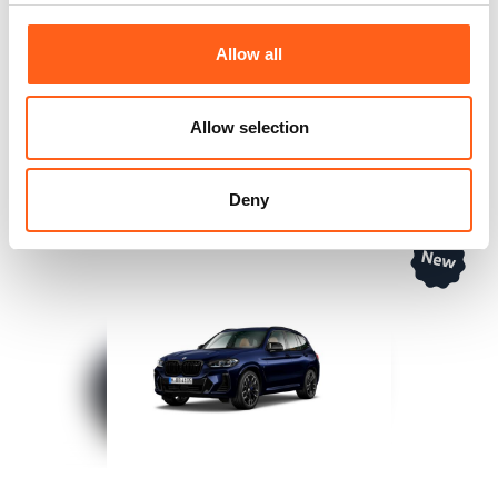
Allow all
Jusqu’à 48 mois de garantie*
Allow selection
Véhicules
Voir toutes les
Deny
similaires
recommandations