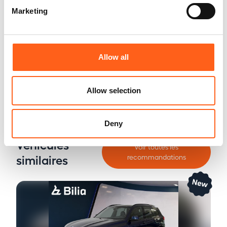
Marketing
Contrôle technique & optique à 360°
Allow all
Allow selection
Jusqu’à 48 mois de garantie*
Deny
Véhicules
Voir toutes les
similaires
recommandations