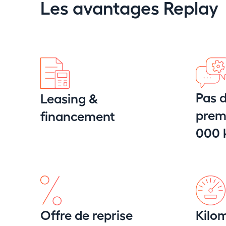
Les avantages Replay
Pas d
Leasing &
premi
financement
000
Offre de reprise
Kilom