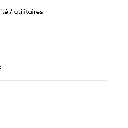
ité / utilitaires
s
s