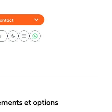
contact
r
ements et options