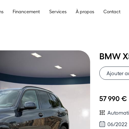
ns
Financement
Services
À propos
Contact
BMW X5
Ajouter a
57 990 €
Automat
06/2022