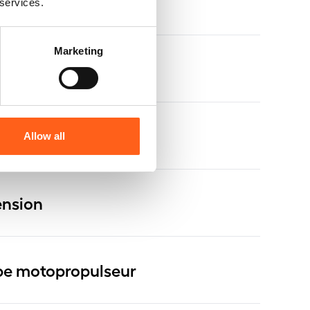
rage
 services.
Marketing
 & jantes
s
Allow all
nsion
e motopropulseur