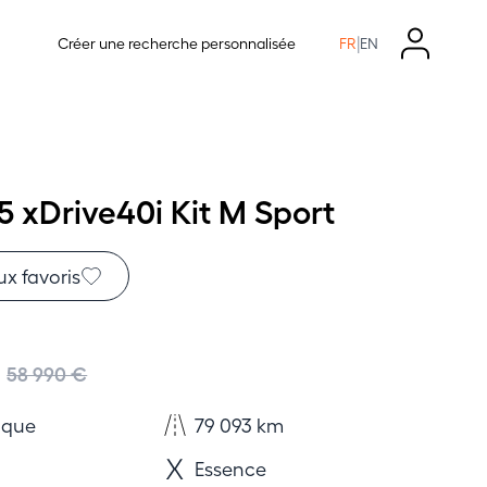
|
Créer une recherche personnalisée
FR
EN
 xDrive40i Kit M Sport
ux favoris
58 990 €
ique
79 093 km
Essence