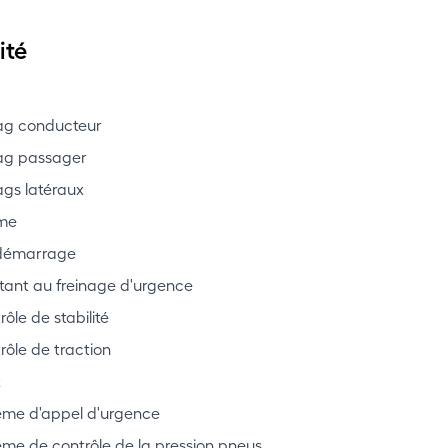
ité
ag conducteur
ag passager
ags latéraux
me
démarrage
stant au freinage d'urgence
ôle de stabilité
rôle de traction
x
ème d'appel d'urgence
ème de contrôle de la pression pneus