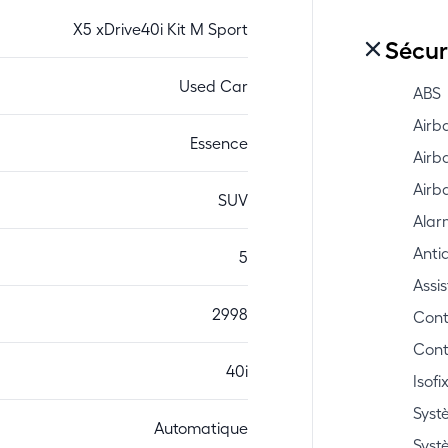
X5 xDrive40i Kit M Sport
Sécur
Used Car
ABS
Airb
Essence
Airb
Airb
SUV
Alar
Anti
5
Assi
2998
Contr
Cont
40i
Isofi
Syst
Automatique
Syst