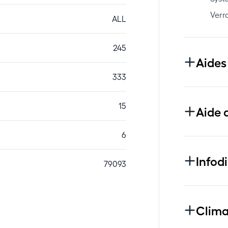
Verro
ALL
245
Aides
333
15
Aide 
6
Infod
79093
Clima