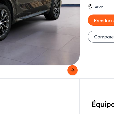
Arlon
Prendre 
Compare
Équip