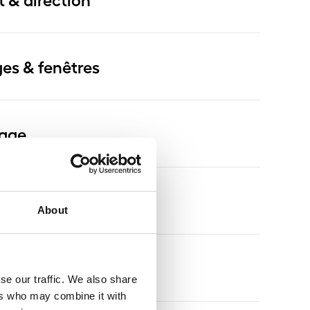
ges & fenêtres
rage
 & jantes
About
nsion
se our traffic. We also share
ers who may combine it with