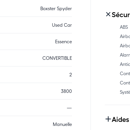
Boxster Spyder
Sécur
Used Car
ABS
Airb
Essence
Airb
Alar
CONVERTIBLE
Anti
Contr
2
Cont
3800
Syst
—
Aides
Manuelle