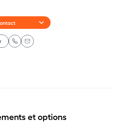
contact
r
ements et options