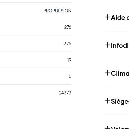
PROPULSION
Aide 
276
375
Infod
19
Clima
6
24373
Siège
Volan