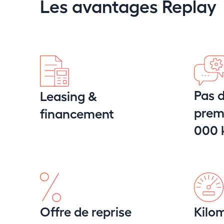
Les avantages Replay
Pas d
Leasing &
premi
financement
000
Offre de reprise
Kilom