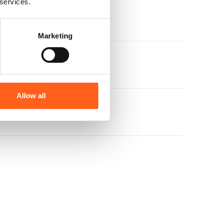
 services.
Marketing
s
Allow all
s