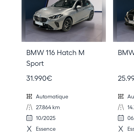
BMW 116 Hatch M
BMW 
Sport
31.990€
25.9
Automatique
Au
27.864 km
14.
10/2025
06
Essence
Es