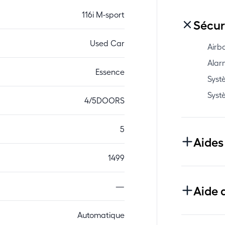
116i M-sport
Sécur
Used Car
Airb
Alar
Essence
Syst
Syst
4/5DOORS
5
Aides
1499
—
Aide 
Automatique