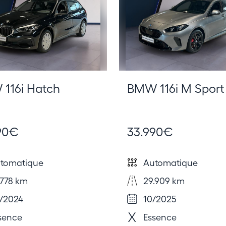
116i Hatch
BMW 116i M Sport
90€
33.990€
tomatique
Automatique
778 km
29.909 km
/2024
10/2025
sence
Essence