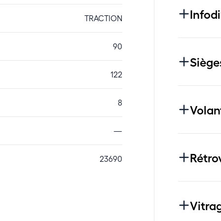
Infod
TRACTION
90
Siège
122
8
Volan
—
Rétro
23690
Vitra