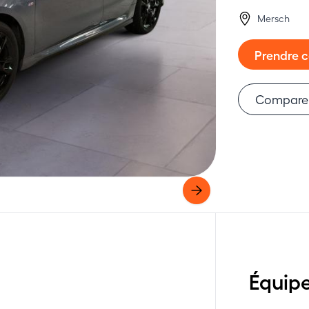
Mersch
Prendre 
Compare
Équip