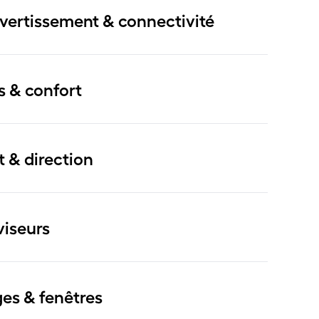
ivertissement & connectivité
s & confort
t & direction
viseurs
ges & fenêtres