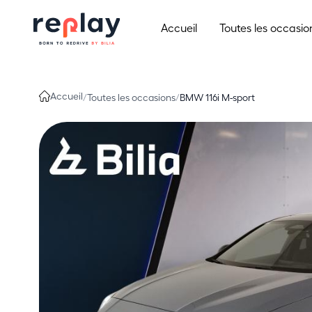
Aller au contenu
Accueil
Toutes les occasio
Accueil
/
Toutes les occasions
/
BMW 116i M-sport