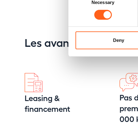
Necessary
Selection
Les avantages Replay
Deny
Pas d
Leasing &
premi
financement
000