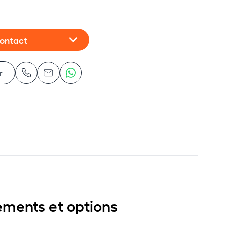
contact
r
ements et options